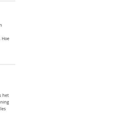
n
. Hoe
s het
ening
les
n