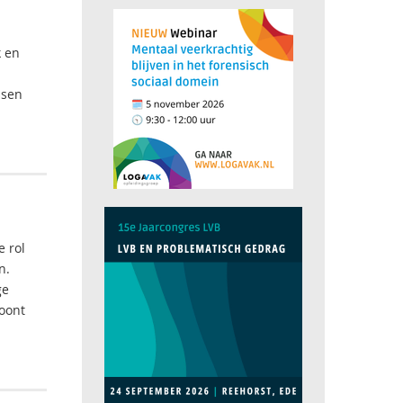
k en
ssen
 rol
n.
ge
oont