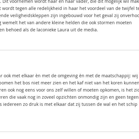
. Dit voornemen wordt haar en haar vader, die dit mogelijk wil mak
 wordt tegen alle redelijkheid in haar het voordeel van de twijfel t
nde veiligheidskleppen zijn ingebouwd voor het geval zij onverho
rg wemelt het van andere kleine helden die ook stormen moeten
en behoed als de laconieke Laura uit de media.
r ook met elkaar èn met de omgeving èn met de maatschappij: wij
omen het bos niet meer zien en het kaf niet van het koren kunne
ren ook nog eens voor ons zelf willen of moeten opkomen, is het zi
deren die vaak nog in zoveel opzichten onmondig zijn en geen tegen
 iedereen zo druk is met elkaar dat zij tussen de wal en het schip