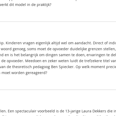
erkt dit model in de praktijk?
p. Kinderen vragen eigenlijk altijd wel om aandacht. Direct of indi
d woord genoeg, soms moet de opvoeder duidelijke grenzen stellen,
nd en is het belangrijk om dingen samen te doen, ervaringen te de
de opvoeder. Meedoen en zeker weten luidt de trefzekere titel va
7 van de theoretisch pedagoog Ben Spiecker. Op welk moment preci
n moet worden gereageerd?
en. Een spectaculair voorbeeld is de 13-jarige Laura Dekkers die i