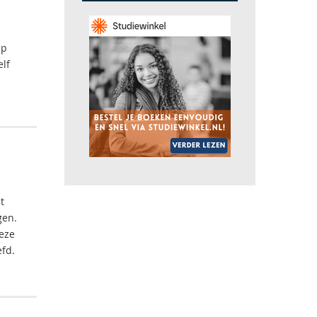
lp
elf
t
gen.
deze
efd.