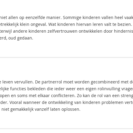
niet allen op eenzelfde manier. Sommige kinderen vallen heel vaa
rekkelijk klein ongeval. Wat kinderen hiervan leren valt te bezien.
erwijl andere kinderen zelfvertrouwen ontwikkelen door hinderni
eerd, oud gedaan.
e leven vervullen. De partnerrol moet worden gecombineerd met de
ke functies bekleden die ieder weer een eigen rolinvulling vrage
pen en soms met elkaar conflicteren. Zo kan de rol van een stren
uder. Vooral wanneer de ontwikkeling van kinderen problemen vert
h niet gemakkelijk vanzelf laten oplossen.