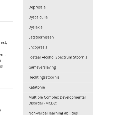
Depressie
Dyscalculie
Dyslexie
Eetstoornissen
rect,
Encopresis
len.
Foetaal Alcohol Spectrum Stoornis
n
es
Gameverslaving
Hechtingsstoornis
Katatonie
Multiple Complex Developmental
Disorder (MCDD)
n
Non-verbal learning abilities