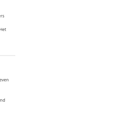
ers
 Het
leven
ind