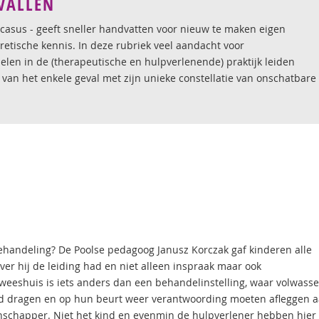
EVALLEN
e casus - geeft sneller handvatten voor nieuw te maken eigen
retische kennis. In deze rubriek veel aandacht voor
elen in de (therapeutische en hulpverlenende) praktijk leiden
an van het enkele geval met zijn unieke constellatie van onschatbare
handeling? De Poolse pedagoog Janusz Korczak gaf kinderen alle
er hij de leiding had en niet alleen inspraak maar ook
 weeshuis is iets anders dan een behandelinstelling, waar volwass
id dragen en op hun beurt weer verantwoording moeten afleggen 
nschapper. Niet het kind en evenmin de hulpverlener hebben hier