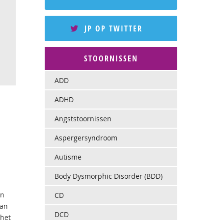
JP OP TWITTER
STOORNISSEN
ADD
ADHD
Angststoornissen
Aspergersyndroom
Autisme
Body Dysmorphic Disorder (BDD)
en
CD
aan
DCD
 het