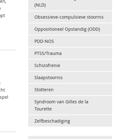
en,
(NLD)
e
opt
Obsessieve-compulsieve stoornis
Oppositioneel Opstandig (ODD)
PDD-NOS
PTSS/Trauma
Schizofrenie
Slaapstoornis
n
Stotteren
cht
spel
Syndroom van Gilles de la
Tourette
Zelfbeschadiging