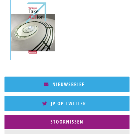
NIEUWSBRIEF
JP OP TWITTER
STOORNISSEN