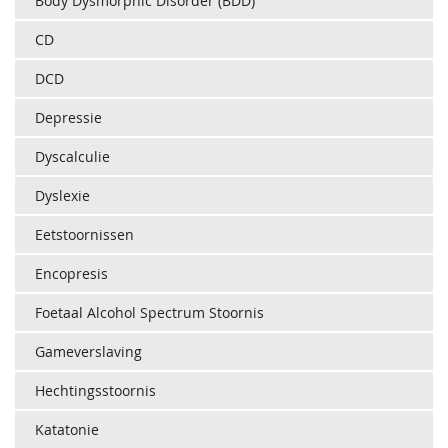
Body Dysmorphic Disorder (BDD)
CD
DCD
Depressie
Dyscalculie
Dyslexie
Eetstoornissen
Encopresis
Foetaal Alcohol Spectrum Stoornis
Gameverslaving
Hechtingsstoornis
Katatonie