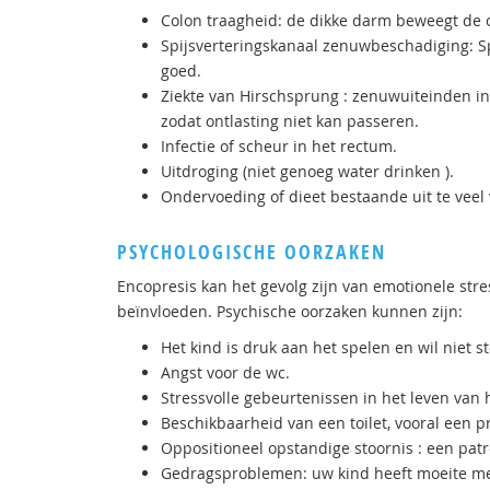
Colon traagheid: de dikke darm beweegt de on
Spijsverteringskanaal zenuwbeschadiging: Spi
goed.
Ziekte van Hirschsprung : zenuwuiteinden i
zodat ontlasting niet kan passeren.
Infectie of scheur in het rectum.
Uitdroging (niet genoeg water drinken ).
Ondervoeding of dieet bestaande uit te veel 
PSYCHOLOGISCHE OORZAKEN
Encopresis kan het gevolg zijn van emotionele str
beïnvloeden. Psychische oorzaken kunnen zijn:
Het kind is druk aan het spelen en wil niet 
Angst voor de wc.
Stressvolle gebeurtenissen in het leven van h
Beschikbaarheid van een toilet, vooral een pr
Oppositioneel opstandige stoornis : een pa
Gedragsproblemen: uw kind heeft moeite met