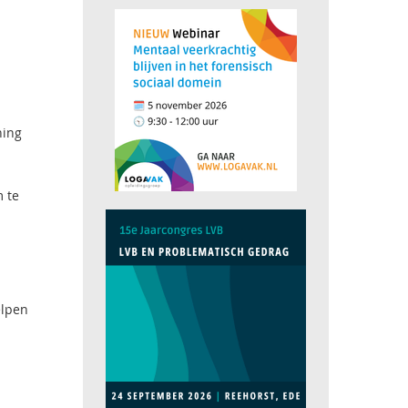
ning
 te
elpen