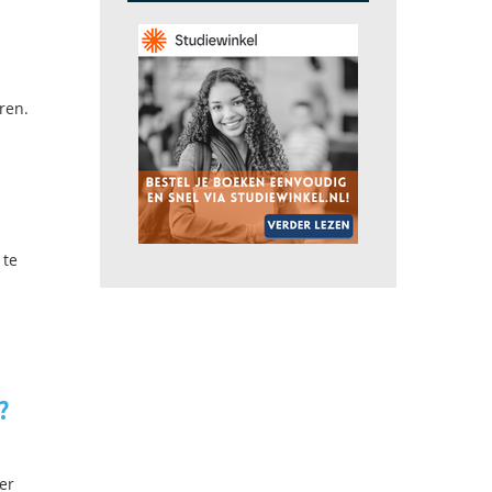
ren.
 te
?
er