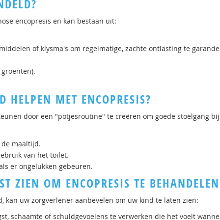
NDELD?
nose encopresis en kan bestaan uit:
middelen of klysma's om regelmatige, zachte ontlasting te garande
, groenten).
D HELPEN MET ENCOPRESIS?
nen door een "potjesroutine" te creëren om goede stoelgang bij
de maaltijd.
bruik van het toilet.
als er ongelukken gebeuren.
IST ZIEN OM ENCOPRESIS TE BEHANDELEN
d, kan uw zorgverlener aanbevelen om uw kind te laten zien:
st, schaamte of schuldgevoelens te verwerken die het voelt wanne