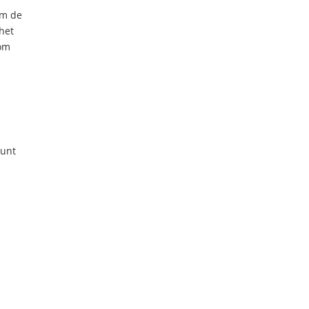
om de
het
 om
kunt