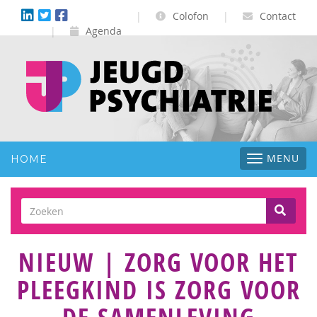
|
Colofon
|
Contact
|
Agenda
Toggle
MENU
HOME
navigatio
NIEUW | ZORG VOOR HET
PLEEGKIND IS ZORG VOOR