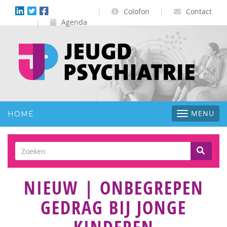
|
Colofon
|
Contact
|
Agenda
Toggle
MENU
HOME
navigatio
NIEUW | ONBEGREPEN
GEDRAG BIJ JONGE