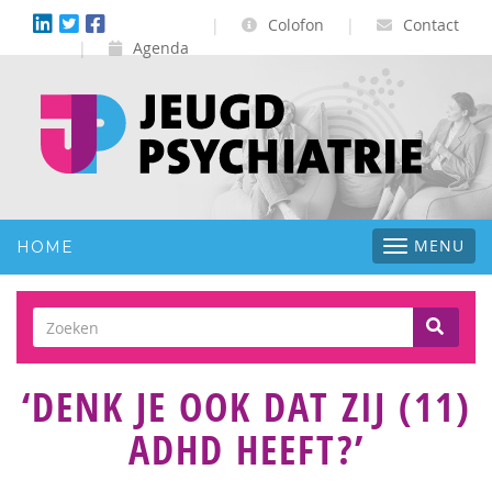
|
Colofon
|
Contact
|
Agenda
Toggle
MENU
HOME
navigatio
‘DENK JE OOK DAT ZIJ (11)
ADHD HEEFT?’