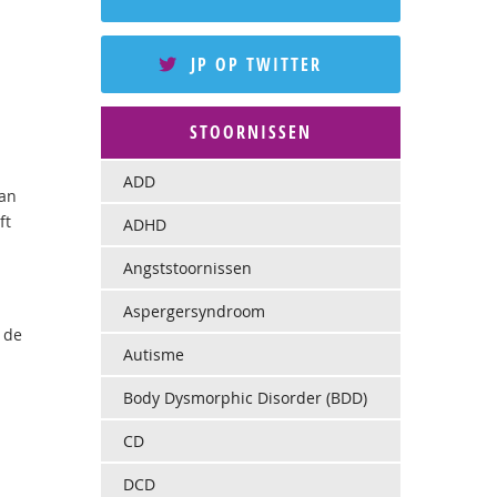
JP OP TWITTER
STOORNISSEN
ADD
van
ft
ADHD
Angststoornissen
Aspergersyndroom
 de
Autisme
Body Dysmorphic Disorder (BDD)
CD
DCD